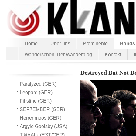
Home
Über uns
Prominente
Bands
Wanderschön! Der Wanderblog
Kontakt
Destroyed But Not D
Paralyzed (GER)
Leopard (GER)
Filistine (GER)
SEP7EMBER (GER)
Herrenmoos (GER)
Argyle Goolsby (USA)
TiktAAlik (EST/GER)