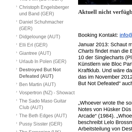
Christoph Engelsberger
Aktuell nicht verfüg
und Band (GER)
Daniel Schuhmacher
(GER)
Booking Kontakt:
info
Didgelounge (AUT)
Januar 2013: Schaut m
Elli Erl (GER)
Charts
findet man die 
Giantree (AUT)
10 der Singlecharts (P
Urlaub In Polen (GER)
Künstlern wie Bloc Pa
Destroyed But Not
Kraftklub. Und wäre da
Defeated (AUT)
das im November 2012
But Not Defeated" auc
Ben Martin (AUT)
Vospertron (NZ) - Showact
The Sado Maso Guitar
„Whoever wrote the song
Club (AUT)
Notes von Hüsker Düs
Arcade“ (1984). „Whoev
The Beth Edges (AUT)
beschreibt Lelo Brossm
Pussy Sisster (GER)
Arbeitsteilung von Des