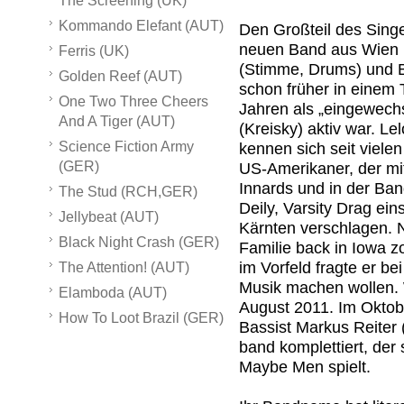
The Screening (UK)
Kommando Elefant (AUT)
Den Großteil des Sing
neuen Band aus Wien be
Ferris (UK)
(Stimme, Drums) und B
Golden Reef (AUT)
schon früher in einem T
One Two Three Cheers
Jahren als „eingewechse
And A Tiger (AUT)
(Kreisky) aktiv war. Le
Science Fiction Army
kennen sich seit viele
(GER)
US-Amerikaner, der mi
Innards und in der B
The Stud (RCH,GER)
Deily, Varsity Drag ein
Jellybeat (AUT)
Kärnten verschlagen. N
Black Night Crash (GER)
Familie back in Iowa z
im Vorfeld fragte er be
The Attention! (AUT)
Musik machen wollen. W
Elamboda (AUT)
August 2011. Im Oktob
How To Loot Brazil (GER)
Bassist Markus Reiter 
band komplettiert, der
Maybe Men spielt.