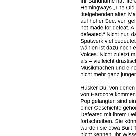
Ihr Bandname hat liter
Hemingways „The Old 
titelgebenden alten M
auf hoher See, von gef
not made for defeat. A
defeated.“ Nicht nur, 
Spätwerk viel bedeute
wählen ist dazu noch 
Voices. Nicht zuletzt 
als – vielleicht drast
Musikmachen und eine
nicht mehr ganz junge
Hüsker Dü, von denen 
von Hardcore kommend 
Pop gelangten sind ein
einer Geschichte gehör
Defeated mit ihrem Deb
fortschreiben. Sie könn
würden sie etwa Built T
nicht kennen. Ihr Wiss