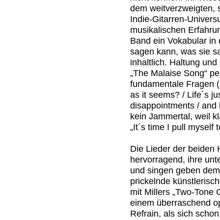
dem weitverzweigten, 
Indie-Gitarren-Univer
musikalischen Erfahrun
Band ein Vokabular in
sagen kann, was sie sa
inhaltlich. Haltung un
„The Malaise Song“ p
fundamentale Fragen („
as it seems? / Life´s j
disappointments / and
kein Jammertal, weil kla
„It´s time I pull myself
Die Lieder der beiden
hervorragend, ihre unt
und singen geben dem
prickelnde künstleris
mit Millers „Two-Tone 
einem überraschend o
Refrain, als sich scho