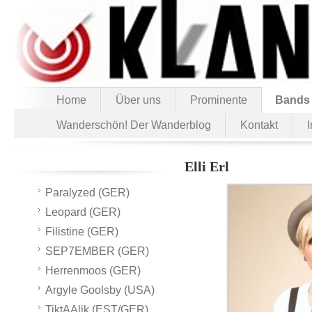
Home
Über uns
Prominente
Bands
Wanderschön! Der Wanderblog
Kontakt
Elli Erl
Paralyzed (GER)
Leopard (GER)
Filistine (GER)
SEP7EMBER (GER)
Herrenmoos (GER)
Argyle Goolsby (USA)
TiktAAlik (EST/GER)