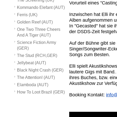
The Screening (UK)
Vorurteil eines "Casti
Kommando Elefant (AUT)
Inzwischen hat Elli ih
Ferris (UK)
Alben aufgenommen un
Golden Reef (AUT)
In "Gecasted" hat sie 
One Two Three Cheers
der DSDS-Zeit festgeh
And A Tiger (AUT)
Science Fiction Army
Auf der Bühne gibt sie
(GER)
Singer/Songwriter-Ec
Songs zum Besten.
The Stud (RCH,GER)
Jellybeat (AUT)
Elli spielt Akustikshow
Black Night Crash (GER)
lautere Gigs mit Band.
ihres Buches, bzw. ei
The Attention! (AUT)
Akustikshow zur Verfü
Elamboda (AUT)
How To Loot Brazil (GER)
Booking Kontakt:
info