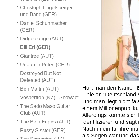
Christoph Engelsberger
und Band (GER)
Daniel Schuhmacher
(GER)
Didgelounge (AUT)
Elli Erl (GER)
Giantree (AUT)
Urlaub In Polen (GER)
Destroyed But Not
Defeated (AUT)
Hört man den Namen
Ben Martin (AUT)
Linie an "Deutschland 
Vospertron (NZ) - Showact
Und man liegt nicht fa
The Sado Maso Guitar
einem Millionenpubliku
Club (AUT)
Allerdings konnte sich 
identifizieren und sag
The Beth Edges (AUT)
Nachhinein für ihre mu
Pussy Sisster (GER)
als Segen war und das