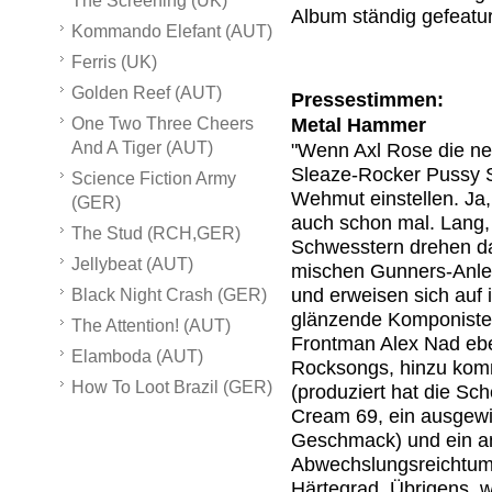
The Screening (UK)
Album ständig gefeatur
Kommando Elefant (AUT)
Ferris (UK)
Golden Reef (AUT)
Pressestimmen:
Metal Hammer
One Two Three Cheers
And A Tiger (AUT)
"Wenn Axl Rose die ne
Sleaze-Rocker Pussy Si
Science Fiction Army
Wehmut einstellen. Ja
(GER)
auch schon mal. Lang, 
The Stud (RCH,GER)
Schwesstern drehen da
Jellybeat (AUT)
mischen Gunners-Anle
und erweisen sich auf 
Black Night Crash (GER)
glänzende Komponisten
The Attention! (AUT)
Frontman Alex Nad eb
Elamboda (AUT)
Rocksongs, hinzu kom
How To Loot Brazil (GER)
(produziert hat die Sc
Cream 69, ein ausgewi
Geschmack) und ein 
Abwechslungsreichtum 
Härtegrad. Übrigens,