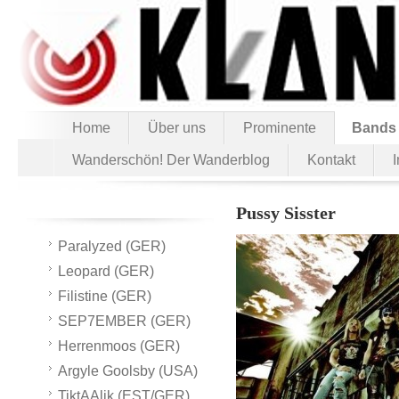
Home
Über uns
Prominente
Bands
Wanderschön! Der Wanderblog
Kontakt
Pussy Sisster
Paralyzed (GER)
Leopard (GER)
Filistine (GER)
SEP7EMBER (GER)
Herrenmoos (GER)
Argyle Goolsby (USA)
TiktAAlik (EST/GER)