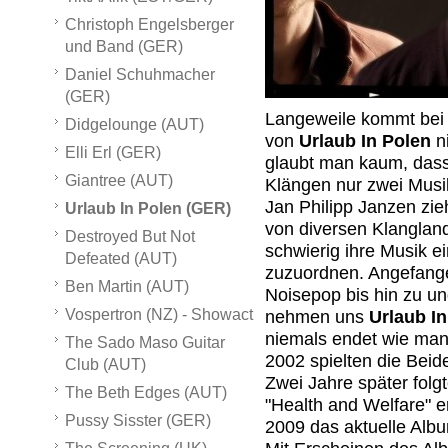
Christoph Engelsberger
und Band (GER)
Daniel Schuhmacher
(GER)
Langeweile kommt bei d
Didgelounge (AUT)
von
Urlaub In Polen
n
Elli Erl (GER)
glaubt man kaum, dass
Giantree (AUT)
Klängen nur zwei Musi
Jan Philipp Janzen zie
Urlaub In Polen (GER)
von diversen Klanglan
Destroyed But Not
schwierig ihre Musik 
Defeated (AUT)
zuzuordnen. Angefange
Ben Martin (AUT)
Noisepop bis hin zu un
Vospertron (NZ) - Showact
nehmen uns
Urlaub I
niemals endet wie man 
The Sado Maso Guitar
2002 spielten die Beid
Club (AUT)
Zwei Jahre später folg
The Beth Edges (AUT)
"Health and Welfare" 
Pussy Sisster (GER)
2009 das aktuelle Albu