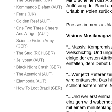
Mit Erscheinen des Alb
The Screening (UK)
Auflösung der Band an
Kommando Elefant (AUT)
Urlaub In Polen zurück
Ferris (UK)
Golden Reef (AUT)
Pressestimmen zu Urla
One Two Three Cheers
And A Tiger (AUT)
Visions Musikmagazi
Science Fiction Army
(GER)
"...Massiv. Kompromissl
Vielschichtig. Und ung
The Stud (RCH,GER)
einige der ersten Attri
Jellybeat (AUT)
einfallen, dem Debüt-L
Black Night Crash (GER)
"...Wer jetzt Referenze
The Attention! (AUT)
wird enttäuscht: Das hie
Elamboda (AUT)
schlicht extrem mitreiß
How To Loot Brazil (GER)
"...Und wer erst einma
einzigen wild wabernd
mit einem minutenlang