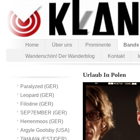
Home
Über uns
Prominente
Bands
Wanderschön! Der Wanderblog
Kontakt
Urlaub In Polen
Paralyzed (GER)
Leopard (GER)
Filistine (GER)
SEP7EMBER (GER)
Herrenmoos (GER)
Argyle Goolsby (USA)
TiktAAlik (EST/GER)